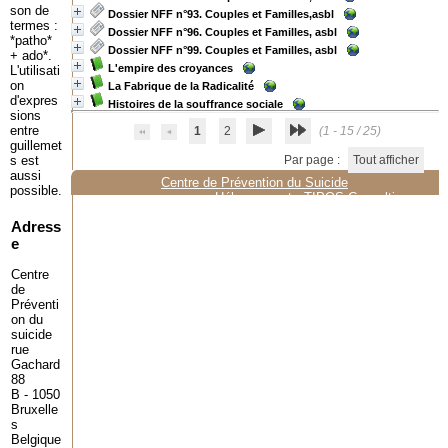
son de
Dossier NFF n°93. Couples et Familles,asbl
termes :
Dossier NFF n°96. Couples et Familles, asbl
*patho*
Dossier NFF n°99. Couples et Familles, asbl
+ ado*.
L'empire des croyances
L'utilisati
on
La Fabrique de la Radicalité
d'expres
Histoires de la souffrance sociale
sions
entre
1
2
(1 - 15 / 25)
guillemet
s est
Par page :
Tout afficher
aussi
Centre de Prévention du Suicide
possible.
Hébergement :
TIPOS Consulting
Adress
e
Centre
de
Préventi
on du
suicide
rue
Gachard
88
B - 1050
Bruxelle
s
Belgique