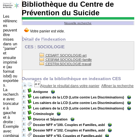
Bibliothèque du Centre de
Prévention du Suicide
Les
référenc
Nouvelle recherche
es
peuvent
être
Détail de l'indexation
mises
dans un
CES : SOCIOLOGIE
"panier"
et
CESART SOCIOLOGIE-art
ensuite
CESFAM SOCIOLOGIE-famille
imprimé
CESTRA SOCIOLOGIE-travail
e (au
format
isbd) ou
Ouvrages de la bibliothèque en indexation CES
exportée
s.
Ajouter le résultat dans votre panier
Affiner la recherche
La
Antigone
recherch
Les cahiers de la LCD (Lutte contre Les Discriminations)
e avec
Les cahiers de la LCD (Lutte contre Les Discriminations)
troncatur
e à
Les cahiers de la LCD (Lutte contre Les Discriminations)
gauche
Criminologie
et à
Divorce et Séparation
droite :
Dossier NFF n°100. Couples et Familles, asbl
Exemple
Dossier NFF n°102. Couples et Familles, asbl
avec
combinai
Dossier NFF n°93. Couples et Familles,asbl