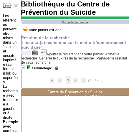
Bibliothèque du Centre de
Prévention du Suicide
Les
référenc
Nouvelle recherche
es
peuvent
être
Résultat de la recherche
mises
dans un
1 résultat(s) recherche sur le mot-clé 'comportement
"panier"
suicidaire'
et
Ajouter le résultat dans votre panier
Affiner la
ensuite
recherche
Générer le flux rss de la recherche
Partager le résultat
imprimé
de cette recherche
e (au
Criminologie
format
isbd) ou
exportée
1
(1 - 1 / 1)
s.
La
recherch
Centre de Prévention du Suicide
e avec
Hébergement :
TIPOS Consulting
troncatur
e à
gauche
et à
droite :
Exemple
avec
combinai