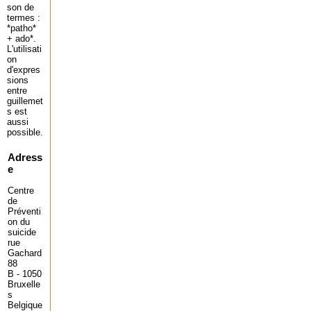
son de
termes :
*patho*
+ ado*.
L'utilisati
on
d'expres
sions
entre
guillemet
s est
aussi
possible.
Adress
e
Centre
de
Préventi
on du
suicide
rue
Gachard
88
B - 1050
Bruxelle
s
Belgique