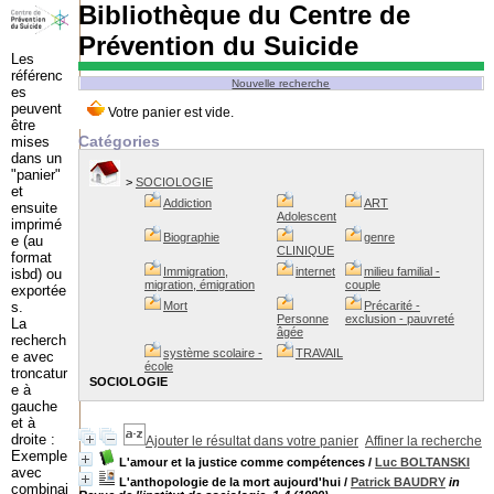
Bibliothèque du Centre de
Prévention du Suicide
Les
référenc
Nouvelle recherche
es
peuvent
être
Catégories
mises
dans un
"panier"
>
SOCIOLOGIE
et
Addiction
ART
ensuite
Adolescent
imprimé
Biographie
genre
e (au
CLINIQUE
format
Immigration,
internet
milieu familial -
isbd) ou
migration, émigration
couple
exportée
s.
Mort
Précarité -
Personne
exclusion - pauvreté
La
âgée
recherch
système scolaire -
TRAVAIL
e avec
école
troncatur
SOCIOLOGIE
e à
gauche
et à
droite :
Ajouter le résultat dans votre panier
Affiner la recherche
Exemple
L'amour et la justice comme compétences
/
Luc BOLTANSKI
avec
L'anthopologie de la mort aujourd'hui
/
Patrick BAUDRY
in
combinai