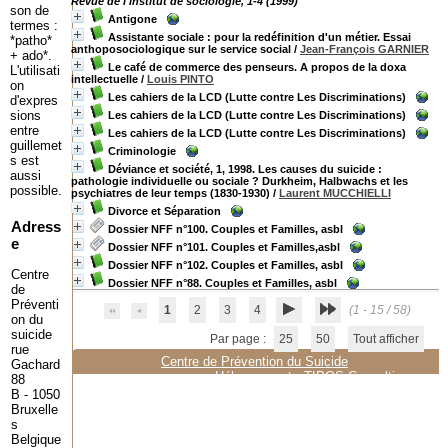
Revue de l'institut de sociologie, 1-4 (1999)
son de
Antigone
termes :
Assistante sociale : pour la redéfinition d'un métier. Essai
*patho*
anthoposociologique sur le service social
/
Jean-François GARNIER
+ ado*.
Le café de commerce des penseurs. A propos de la doxa
L'utilisati
intellectuelle
/
Louis PINTO
on
Les cahiers de la LCD (Lutte contre Les Discriminations)
d'expres
sions
Les cahiers de la LCD (Lutte contre Les Discriminations)
entre
Les cahiers de la LCD (Lutte contre Les Discriminations)
guillemet
Criminologie
s est
Déviance et société, 1, 1998. Les causes du suicide :
aussi
pathologie individuelle ou sociale ? Durkheim, Halbwachs et les
possible.
psychiatres de leur temps (1830-1930)
/
Laurent MUCCHIELLI
Divorce et Séparation
Adress
Dossier NFF n°100. Couples et Familles, asbl
e
Dossier NFF n°101. Couples et Familles,asbl
Dossier NFF n°102. Couples et Familles, asbl
Centre
Dossier NFF n°88. Couples et Familles, asbl
de
Préventi
1
2
3
4
(1 - 15 / 58)
on du
suicide
Par page :
25
50
Tout afficher
rue
Centre de Prévention du Suicide
Gachard
Hébergement :
TIPOS Consulting
88
B - 1050
Bruxelle
s
Belgique