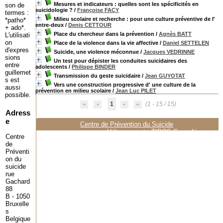
Mesures et indicateurs : quelles sont les spécificités en
son de
suicidologie ?
/
Françoise FACY
termes :
Milieu scolaire et recherche : pour une culture préventive de l'
*patho*
entre-deux
/
Denis CETTOUR
+ ado*.
Place du chercheur dans la prévention
/
Agnès BATT
L'utilisati
on
Place de la violence dans la vie affective
/
Daniel SETTELEN
d'expres
Suicide, une violence méconnue
/
Jacques VEDRINNE
sions
Un test pour dépister les conduites suicidaires des
entre
adolescents
/
Philippe BINDER
guillemet
Transmission du geste suicidaire
/
Jean GUYOTAT
s est
Vers une construction progressive d' une culture de la
aussi
prévention en milieu scolaire
/
Jean Luc PILET
possible.
1
(1 - 15 / 15)
Adress
e
Centre de Prévention du Suicide
Hébergement :
TIPOS Consulting
Centre
de
Préventi
on du
suicide
rue
Gachard
88
B - 1050
Bruxelle
s
Belgique