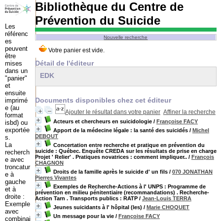
Bibliothèque du Centre de
Prévention du Suicide
Les
référenc
Nouvelle recherche
es
peuvent
être
Détail de l'éditeur
mises
dans un
EDK
"panier"
et
ensuite
Documents disponibles chez cet éditeur
imprimé
e (au
Ajouter le résultat dans votre panier
Affiner la recherche
format
Acteurs et chercheurs en suicidologie
/
Françoise FACY
isbd) ou
exportée
Apport de la médecine légale : la santé des suicidés
/
Michel
DEBOUT
s.
La
Concertation entre recherche et pratique en prévention du
suicide : Québec. Enquête CREDA sur les résultats de prise en charge
recherch
Projet ' Relier' . Pratiques novatrices : comment impliquer..
/
François
e avec
CHAGNON
troncatur
Droits de la famille après le suicide d' un fils
/
070 JONATHAN
e à
Pierres Vivantes
gauche
Exemples de Recherche-Actions à l' UNPS : Programme de
et à
prévention en milieu pénitentiaire (recommandations) . Recherche-
droite :
Action Tarn . Transports publics : RATP
/
Jean-Louis TERRA
Exemple
Jeunes suicidants à l' hôpital (les)
/
Marie CHOQUET
avec
Un message pour la vie
/
Françoise FACY
combinai