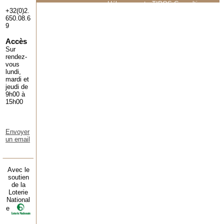
Hébergement :
TIPOS Consulting
+32(0)2.
650.08.6
9
Accès
Sur
rendez-
vous
lundi,
mardi et
jeudi de
9h00 à
15h00
Envoyer
un email
Avec le
soutien
de la
Loterie
National
e