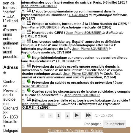
internationales pour la prévention du suicide. Paris, 5-8 juillet 1981
/
son de
Jean-Pierre SOUBRIER
termes :
L' écoute complémentaire ou son maniement dans la
*patho*
psychothérapie du suicidant
/
Y. GOUIRAN
in Psychologie médicale,
+ ado*.
09 (1977)
L'utilisati
Ethique et suicide, introduction à la 17ème réunion du GEPS
/
on
Jean-Pierre SOUBRIER
in Psychologie médicale, 06 (1986)
d'expres
Historique du GEPS
/
Jean-Pierre SOUBRIER
in Bulletin du
sions
G.E.P.S., 2 (1980)
entre
Les ivresses suicidantes. Essai d' approche et définition
guillemet
clinique, à l' aide d' une étude épidémiologique effectuée à l'
s est
infirmerie psychiatrique de la P
/
Jean-Pierre SOUBRIER
in
aussi
Psychologie médicale, 12 (1985)
possible.
Note épidémiologique sur une question: que peut-on dire ou
faire des récidivistes?
/
E. DUSSAUCY
Adress
Prévention du suicide est-elle encore possible depuis la
publication autorisée d' un livre intitulé ' Suicide Mode d' emploi-
e
histoire-technique-actual
/
Jean-Pierre SOUBRIER
in Crisis. The
journal of crisis intervention and suicide prevention, 2 (1984)
Centre
Prévention du suicide et organismes de prévention
/
Jean-
de
Pierre SOUBRIER
Préventi
Quelles sont les circonstances de la crise suicidaire, y compris
on du
le suicide en collectivité ?
/
Jean-Pierre SOUBRIER
suicide
Réflexion postventielle et autopsie psychologique du suicide
/
rue
Jean-Pierre SOUBRIER
in Journées Thématiques de Psychiatrie
(G.E.P.S.), 4 (1996)
Gachard
88
1
2
(1 - 15 / 25)
B - 1050
Bruxelle
Par page :
Tout afficher
s
Belgique
Centre de Prévention du Suicide