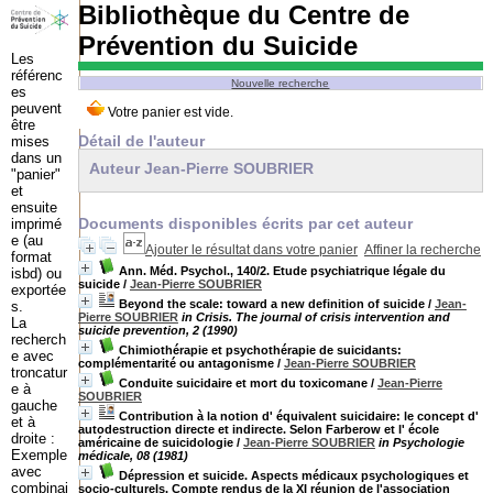
Bibliothèque du Centre de
Prévention du Suicide
Les
référenc
Nouvelle recherche
es
peuvent
être
Détail de l'auteur
mises
dans un
Auteur Jean-Pierre SOUBRIER
"panier"
et
ensuite
Documents disponibles écrits par cet auteur
imprimé
e (au
Ajouter le résultat dans votre panier
Affiner la recherche
format
Ann. Méd. Psychol., 140/2. Etude psychiatrique légale du
isbd) ou
suicide
/
Jean-Pierre SOUBRIER
exportée
Beyond the scale: toward a new definition of suicide
/
Jean-
s.
Pierre SOUBRIER
in Crisis. The journal of crisis intervention and
La
suicide prevention, 2 (1990)
recherch
Chimiothérapie et psychothérapie de suicidants:
e avec
complémentarité ou antagonisme
/
Jean-Pierre SOUBRIER
troncatur
Conduite suicidaire et mort du toxicomane
/
Jean-Pierre
e à
SOUBRIER
gauche
Contribution à la notion d' équivalent suicidaire: le concept d'
et à
autodestruction directe et indirecte. Selon Farberow et l' école
droite :
américaine de suicidologie
/
Jean-Pierre SOUBRIER
in Psychologie
Exemple
médicale, 08 (1981)
avec
Dépression et suicide. Aspects médicaux psychologiques et
combinai
socio-culturels. Compte rendus de la XI réunion de l'association