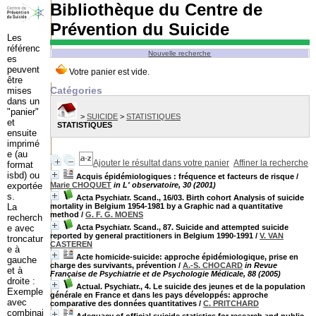
Bibliothèque du Centre de
Prévention du Suicide
Les
référenc
Nouvelle recherche
es
peuvent
être
Catégories
mises
dans un
"panier"
>
SUICIDE
>
STATISTIQUES
et
STATISTIQUES
ensuite
imprimé
e (au
Ajouter le résultat dans votre panier
Affiner la recherche
format
isbd) ou
Acquis épidémiologiques : fréquence et facteurs de risque
/
exportée
Marie CHOQUET
in L' observatoire, 30 (2001)
s.
Acta Psychiatr. Scand., 16/03. Birth cohort Analysis of suicide
La
mortality in Belgium 1954-1981 by a Graphic nad a quantitative
method
/
G. F. G. MOENS
recherch
e avec
Acta Psychiatr. Scand., 87. Suicide and attempted suicide
reported by general practitioners in Belgium 1990-1991
/
V. VAN
troncatur
CASTEREN
e à
Acte homicide-suicide: approche épidémiologique, prise en
gauche
charge des survivants, prévention
/
A.-S. CHOCARD
in Revue
et à
Française de Psychiatrie et de Psychologie Médicale, 88 (2005)
droite :
Actual. Psychiatr., 4. Le suicide des jeunes et de la population
Exemple
générale en France et dans les pays développés: approche
avec
comparative des données quantitatives
/
C. PRITCHARD
combinai