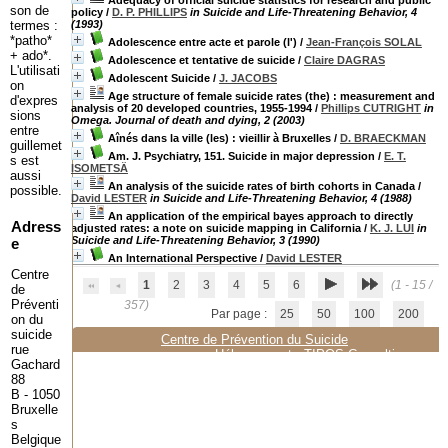
Adequacy of official suicide statistics for research and public
son de
policy
/
D. P. PHILLIPS
in Suicide and Life-Threatening Behavior, 4
termes :
(1993)
*patho*
Adolescence entre acte et parole (l')
/
Jean-François SOLAL
+ ado*.
Adolescence et tentative de suicide
/
Claire DAGRAS
L'utilisati
Adolescent Suicide
/
J. JACOBS
on
Age structure of female suicide rates (the) : measurement and
d'expres
analysis of 20 developed countries, 1955-1994
/
Phillips CUTRIGHT
in
sions
Omega. Journal of death and dying, 2 (2003)
entre
Aînés dans la ville (les) : vieillir à Bruxelles
/
D. BRAECKMAN
guillemet
Am. J. Psychiatry, 151. Suicide in major depression
/
E. T.
s est
ISOMETSÄ
aussi
An analysis of the suicide rates of birth cohorts in Canada
/
possible.
David LESTER
in Suicide and Life-Threatening Behavior, 4 (1988)
An application of the empirical bayes approach to directly
Adress
adjusted rates: a note on suicide mapping in California
/
K. J. LUI
in
Suicide and Life-Threatening Behavior, 3 (1990)
e
An International Perspective
/
David LESTER
Centre
1
2
3
4
5
6
(1 - 15 /
de
Préventi
357)
Par page :
25
50
100
200
on du
suicide
Centre de Prévention du Suicide
rue
Hébergement :
TIPOS Consulting
Gachard
88
B - 1050
Bruxelle
s
Belgique