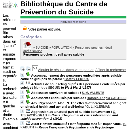
Bibliothèque du Centre de
Prévention du Suicide
Les
référenc
Nouvelle recherche
es
peuvent
être
Catégories
mises
dans un
"panier"
>
SUICIDE
>
POPULATION
>
Personnes proches : deuil
et
après suicide
ensuite
Personnes proches : deuil après suicide
imprimé
e (au
format
Ajouter le résultat dans votre panier
Affiner la recherche
isbd) ou
exportée
Accompagnement des personnes endeuillées après suicide :
cadre de groupes de parole
/
Béatrix LEKEUX
s.
La
Activités de counseling auprès des personnes endeuillées par
suicide
/
Monique SEGUIN
in Vis à Vie, 2 (1997)
recherch
e avec
Adolescent survivors of suicide
/
S. M. VALENTE
troncatur
Adolescents endeuillés par suicide
/
Dolores Angela CASTELLI
e à
Adv. Psychosom. Med., 9. The effects of bereavement and grief
gauche
on physical health and general well-being
/
G. L. KLERMAN
et à
Aggression as a natural part of suicide bereavement
/
O.
droite :
TEKAVCIC-GRAD
in Crisis. The journal of crisis intervention and
Exemple
suicide prevention, 2 (1992)
avec
Aider l' enfant endeuillé : le thérapeute face à l' impensable
/
B.
combinai
KABUTH
in Revue Française de Psychiatrie et de Psychologie