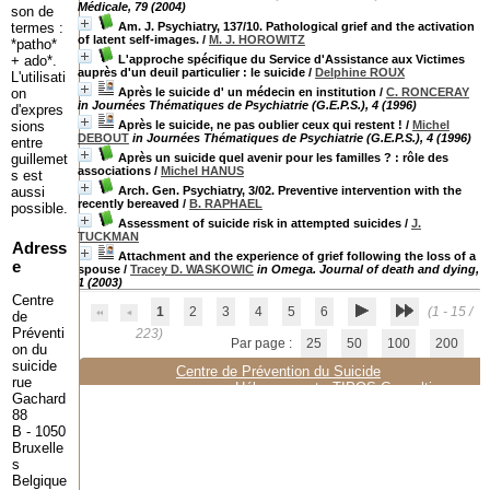
Médicale, 79 (2004)
son de
termes :
Am. J. Psychiatry, 137/10. Pathological grief and the activation
of latent self-images.
/
M. J. HOROWITZ
*patho*
+ ado*.
L'approche spécifique du Service d'Assistance aux Victimes
auprès d'un deuil particulier : le suicide
/
Delphine ROUX
L'utilisati
on
Après le suicide d' un médecin en institution
/
C. RONCERAY
in Journées Thématiques de Psychiatrie (G.E.P.S.), 4 (1996)
d'expres
sions
Après le suicide, ne pas oublier ceux qui restent !
/
Michel
DEBOUT
in Journées Thématiques de Psychiatrie (G.E.P.S.), 4 (1996)
entre
guillemet
Après un suicide quel avenir pour les familles ? : rôle des
associations
/
Michel HANUS
s est
aussi
Arch. Gen. Psychiatry, 3/02. Preventive intervention with the
recently bereaved
/
B. RAPHAEL
possible.
Assessment of suicide risk in attempted suicides
/
J.
TUCKMAN
Adress
Attachment and the experience of grief following the loss of a
e
spouse
/
Tracey D. WASKOWIC
in Omega. Journal of death and dying,
1 (2003)
Centre
1
2
3
4
5
6
(1 - 15 /
de
Préventi
223)
Par page :
25
50
100
200
on du
suicide
Centre de Prévention du Suicide
rue
Hébergement :
TIPOS Consulting
Gachard
88
B - 1050
Bruxelle
s
Belgique