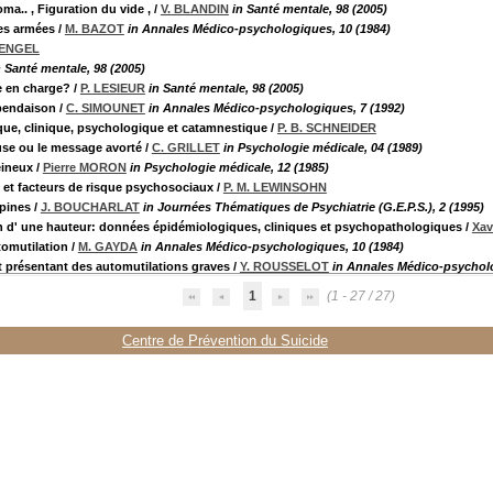
ma.. , Figuration du vide ,
/
V. BLANDIN
in Santé mentale, 98 (2005)
les armées
/
M. BAZOT
in Annales Médico-psychologiques, 10 (1984)
TENGEL
n Santé mentale, 98 (2005)
se en charge?
/
P. LESIEUR
in Santé mentale, 98 (2005)
 pendaison
/
C. SIMOUNET
in Annales Médico-psychologiques, 7 (1992)
tique, clinique, psychologique et catamnestique
/
P. B. SCHNEIDER
use ou le message avorté
/
C. GRILLET
in Psychologie médicale, 04 (1989)
eineux
/
Pierre MORON
in Psychologie médicale, 12 (1985)
e et facteurs de risque psychosociaux
/
P. M. LEWINSOHN
épines
/
J. BOUCHARLAT
in Journées Thématiques de Psychiatrie (G.E.P.S.), 2 (1995)
ion d' une hauteur: données épidémiologiques, cliniques et psychopathologiques
/
Xa
tomutilation
/
M. GAYDA
in Annales Médico-psychologiques, 10 (1984)
et présentant des automutilations graves
/
Y. ROUSSELOT
in Annales Médico-psycholo
1
(1 - 27 / 27)
Centre de Prévention du Suicide