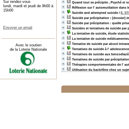
Sur rendez-vous
Quand tout se précipite , Psyché et so
lundi, mardi et jeudi de 9h00 à
Réflexion sur l' automutilation dans 
15h00
Suicide and attempted suicide
/
E. S
Suicide par précipitation : [dossier]
i
Suicide par précipitation : quelle pri
Envoyer un email
Suicides et tentatives de suicide par
La tentative de suicide, étude statis
La tentative de suicide médicamente
Tentative de suicide par alcool intrav
Avec le soutien
Tentatives de suicide à l' adolescenc
de la Loterie Nationale
Tentatives de suicide aux benzodiaz
Tentatives de suicide par précipitat
Thérapies comportementales de l' au
Utilisation du baclofène chez un suj