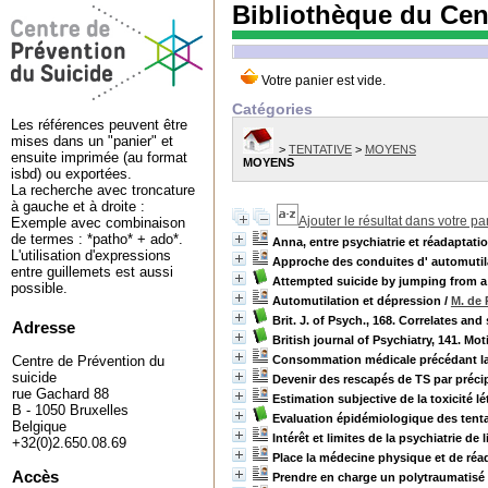
Bibliothèque du Cen
Catégories
Les références peuvent être
mises dans un "panier" et
>
TENTATIVE
>
MOYENS
ensuite imprimée (au format
MOYENS
isbd) ou exportées.
La recherche avec troncature
à gauche et à droite :
Ajouter le résultat dans votre pa
Exemple avec combinaison
de termes : *patho* + ado*.
Anna, entre psychiatrie et réadaptati
L'utilisation d'expressions
Approche des conduites d' automutila
entre guillemets est aussi
Attempted suicide by jumping from a h
possible.
Automutilation et dépression
/
M. de
Brit. J. of Psych., 168. Correlates an
Adresse
British journal of Psychiatry, 141. Mo
Consommation médicale précédant la 
Centre de Prévention du
suicide
Devenir des rescapés de TS par précip
rue Gachard 88
Estimation subjective de la toxicité 
B - 1050 Bruxelles
Evaluation épidémiologique des tentat
Belgique
Intérêt et limites de la psychiatrie de 
+32(0)2.650.08.69
Place la médecine physique et de réa
Accès
Prendre en charge un polytraumatisé