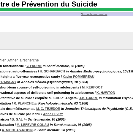
tre de Prévention du Suicide
Nouvelle recherche
nier
Affiner la recherche
on fonctionnelle
/
V. FAURIE
in Santé mentale, 98 (2005)
tion et auto-offensives
/
H. SCHARBACH
in Annales Médico-psychologiques, 10 (19
eight: a five-year retrospective study
/
Xavier POMMEREAU
 PRAINGNY
in Annales Médico-psychologiques, 10 (1984)
d short-term course of self-poisoning in adolescents
/
M. KERFOOT
tivational aspects of deliberate self-poisoning in adolescents
/
K. HAWTON
tentative de suicide : enquête au CHU d' Angers
/
J.B. GARRE
in Information Psychia
itation
/
R. PLANCHE
in Psychologie médicale, 03 (1988)
létale des médicaments
/
M. C. TEJEDOR
in Journées Thématiques de Psychiatrie (G.E.P.
ives de suicide par le feu
/
Anne FEVRY
liaison
/
B. GAL
in Santé mentale, 98 (2005)
daptation
/
M. LEFEVRE-COLAU
in Santé mentale, 98 (2005)
/
A. NICOLAS-ROBIN
in Santé mentale, 98 (2005)