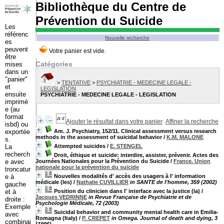
Bibliothèque du Centre de
Prévention du Suicide
Les
référenc
Nouvelle recherche
es
peuvent
être
Catégories
mises
dans un
"panier"
>
TENTATIVE
>
PSYCHIATRIE - MEDECINE LEGALE -
et
LEGISLATION
ensuite
PSYCHIATRIE - MEDECINE LEGALE - LEGISLATION
imprimé
e (au
format
Ajouter le résultat dans votre panier
Affiner la recherche
isbd) ou
exportée
Am. J. Psychiatry, 152/11. Clinical assessment versus research
methods in the assessment of suicidal behavior
/
K.M. MALONE
s.
La
Attempted suicides
/
E. STENGEL
recherch
Droit, éthique et suicide: interdire, assister, prévenir. Actes des
e avec
Journées Nationales pour la Prévention du Suicide
/
France. Union
nationale pour la prévention du suicide
troncatur
e à
Nouvelles modalités d' accès des usagers à l' information
médicale (les)
/
Nathalie CUVILLIER
in SANTE de l'homme, 359 (2002)
gauche
et à
Position du clinicien dans l' interface avec la justice (la)
/
Jacques VEDRINNE
in Revue Française de Psychiatrie et de
droite :
Psychologie Médicale, 72 (2003)
Exemple
Suicidal behavior and community mental health care in Emilia-
avec
Romagna (Italy)
/
P. CREPET
in Omega. Journal of death and dying, 3
combinai