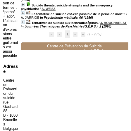
(1996)
son de
Suicide threats, suicide attempts and the emergency
termes :
psychiatrist
/
A. WEISZ
*patho*
La tentative de suicide est-elle passible de la peine de mort ?
/
+ ado*.
A. JARRIGE
in Psychologie médicale, 06 (1986)
L'utilisati
Tentatives de suicide aux benzodiazépines
/
J. BOUCHARLAT
on
in Journées Thématiques de Psychiatrie (G.E.P.S.), 2 (1995)
d'expres
sions
1
(1 - 9 / 9)
entre
guillemet
Centre de Prévention du Suicide
s est
Hébergement :
TIPOS Consulting
aussi
possible.
Adress
e
Centre
de
Préventi
on du
suicide
rue
Gachard
88
B - 1050
Bruxelle
s
Belgique