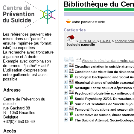
Bibliothèque du Cen
Catégories
Les références peuvent être
mises dans un "panier" et
>
TENTATIVE
>
CAUSE
>
écologie natu
ensuite imprimée (au format
écologie naturelle
isbd) ou exportées.
La recherche avec troncature
à gauche et à droite :
Ajouter le résultat dans votre pa
Exemple avec combinaison
de termes : *patho* + ado*.
Circadian variation in suicide attemp
L'utilisation d'expressions
Conditions de vie et lieu de résidence
entre guillemets est aussi
Ecological Background and Social Area
possible.
Historical change of suicide seasonal
Nostalgie : entre deuil et dépression
Adresse
Psychopathologie liée aux milieux ur
Social Psychiatry, 23/04. Do weather,
Centre de Prévention du
suicide
Suicide et Tentatives de Suicide aujou
rue Gachard 88
Temporal fluctuations and seasonalit
B - 1050 Bruxelles
La tentative de suicide, étude statis
Belgique
The Suicidal Attempt: Socio-Ecologi
+32(0)2.650.08.69
Accès