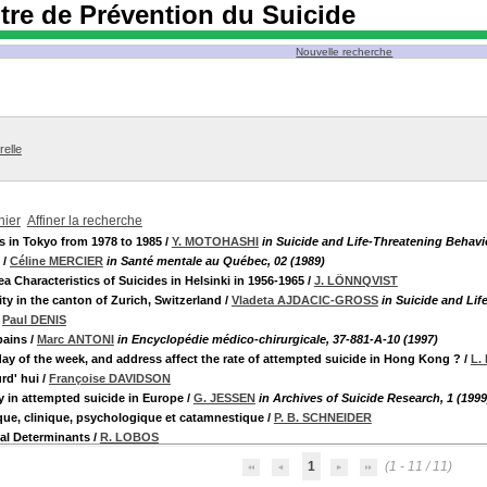
tre de Prévention du Suicide
Nouvelle recherche
relle
nier
Affiner la recherche
ts in Tokyo from 1978 to 1985
/
Y. MOTOHASHI
in Suicide and Life-Threatening Behavio
/
Céline MERCIER
in Santé mentale au Québec, 02 (1989)
 Characteristics of Suicides in Helsinki in 1956-1965
/
J. LÖNNQVIST
ity in the canton of Zurich, Switzerland
/
Vladeta AJDACIC-GROSS
in Suicide and Lif
/
Paul DENIS
bains
/
Marc ANTONI
in Encyclopédie médico-chirurgicale, 37-881-A-10 (1997)
 day of the week, and address affect the rate of attempted suicide in Hong Kong ?
/
L.
rd' hui
/
Françoise DAVIDSON
y in attempted suicide in Europe
/
G. JESSEN
in Archives of Suicide Research, 1 (1999
tique, clinique, psychologique et catamnestique
/
P. B. SCHNEIDER
cal Determinants
/
R. LOBOS
1
(1 - 11 / 11)