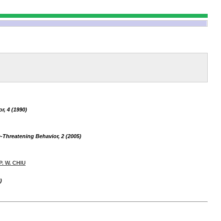
r, 4 (1990)
e-Threatening Behavior, 2 (2005)
 P. W. CHIU
)