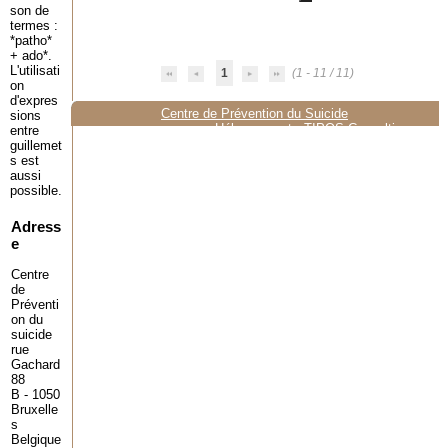
son de
termes :
*patho*
+ ado*.
L'utilisati
1
(1 - 11 / 11)
on
d'expres
Centre de Prévention du Suicide
sions
Hébergement :
TIPOS Consulting
entre
guillemet
s est
aussi
possible.
Adress
e
Centre
de
Préventi
on du
suicide
rue
Gachard
88
B - 1050
Bruxelle
s
Belgique