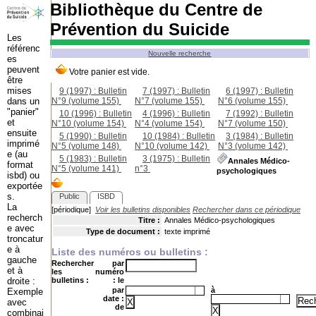
Bibliothèque du Centre de
Prévention du Suicide
Les
référenc
Nouvelle recherche
es
peuvent
être
mises
9 (1997) : Bulletin
7 (1997) : Bulletin
6 (1997) : Bulletin
dans un
N°9 (volume 155)
;
N°7 (volume 155)
;
N°6 (volume 155)
;
"panier"
10 (1996) : Bulletin
4 (1996) : Bulletin
7 (1992) : Bulletin
et
N°10 (volume 154)
;
N°4 (volume 154)
;
N°7 (volume 150)
;
ensuite
5 (1990) : Bulletin
10 (1984) : Bulletin
3 (1984) : Bulletin
imprimé
N°5 (volume 148)
;
N°10 (volume 142)
;
N°3 (volume 142)
;
e (au
5 (1983) : Bulletin
3 (1975) : Bulletin
Annales Médico-
format
N°5 (volume 141)
;
n°3
;
psychologiques
isbd) ou
exportée
s.
Public
ISBD
La
[périodique]
Voir les bulletins disponibles
Rechercher dans ce périodique
recherch
Titre :
Annales Médico-psychologiques
e avec
Type de document :
texte imprimé
troncatur
e à
Liste des numéros ou bulletins :
gauche
Rechercher
par
et à
les
numéro
droite :
bulletins :
: le
par
à
Exemple
date :
avec
de
combinai