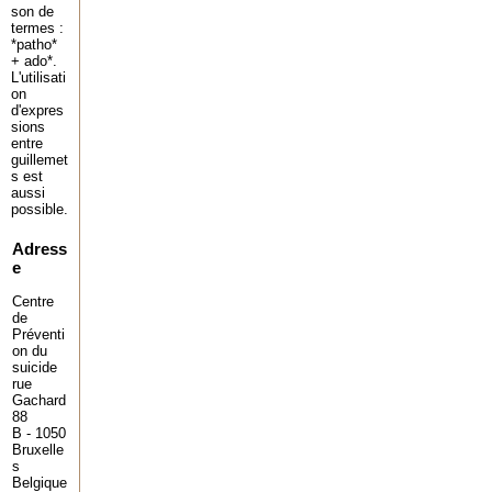
son de
termes :
*patho*
+ ado*.
L'utilisati
on
d'expres
sions
entre
guillemet
s est
aussi
possible.
Adress
e
Centre
de
Préventi
on du
suicide
rue
Gachard
88
B - 1050
Bruxelle
s
Belgique