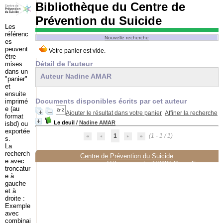
Bibliothèque du Centre de
Prévention du Suicide
Les
référenc
Nouvelle recherche
es
peuvent
être
Détail de l'auteur
mises
dans un
Auteur Nadine AMAR
"panier"
et
ensuite
Documents disponibles écrits par cet auteur
imprimé
e (au
Ajouter le résultat dans votre panier
Affiner la recherche
format
Le deuil
/
Nadine AMAR
isbd) ou
exportée
1
(1 - 1 / 1)
s.
La
recherch
Centre de Prévention du Suicide
e avec
Hébergement :
TIPOS Consulting
troncatur
e à
gauche
et à
droite :
Exemple
avec
combinai