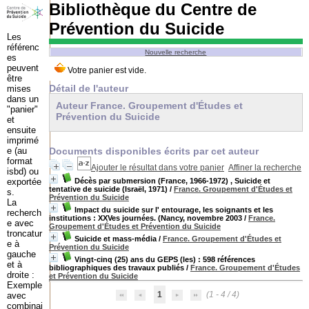
Bibliothèque du Centre de
Prévention du Suicide
Les
référenc
Nouvelle recherche
es
peuvent
être
Détail de l'auteur
mises
dans un
Auteur France. Groupement d'Études et
"panier"
Prévention du Suicide
et
ensuite
imprimé
e (au
Documents disponibles écrits par cet auteur
format
Ajouter le résultat dans votre panier
Affiner la recherche
isbd) ou
exportée
Décès par submersion (France, 1966-1972) , Suicide et
tentative de suicide (Israël, 1971)
/
France. Groupement d'Études et
s.
Prévention du Suicide
La
Impact du suicide sur l' entourage, les soignants et les
recherch
institutions : XXVes journées. (Nancy, novembre 2003
/
France.
e avec
Groupement d'Études et Prévention du Suicide
troncatur
Suicide et mass-média
/
France. Groupement d'Études et
e à
Prévention du Suicide
gauche
Vingt-cinq (25) ans du GEPS (les) : 598 références
et à
bibliographiques des travaux publiés
/
France. Groupement d'Études
droite :
et Prévention du Suicide
Exemple
1
(1 - 4 / 4)
avec
combinai