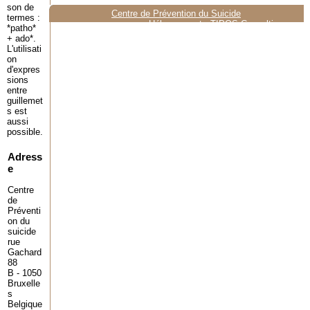
son de
Centre de Prévention du Suicide
termes :
Hébergement :
TIPOS Consulting
*patho*
+ ado*.
L'utilisati
on
d'expres
sions
entre
guillemet
s est
aussi
possible.
Adress
e
Centre
de
Préventi
on du
suicide
rue
Gachard
88
B - 1050
Bruxelle
s
Belgique