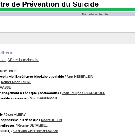
tre de Prévention du Suicide
Nouvelle recherche
diteur
nier
Affiner la recherche
OURDOUXHE
ec la vie. Expérience bipolaire et suicide
/
Ann HEBERLEIN
/
Rainer Maria RILKE
 HAASSE
 management à l'époque postmoderne
/
Jean-Philippe DESBORDES
sible à rassasier
/
Stig DAGERMAN
de
/
Jean AMERY
 capitalisme du désastre
/
Naomi KLEIN
eillesses
/
Régine DETAMBEL
 liber)
/
Christos CHRYSSOPOULOS