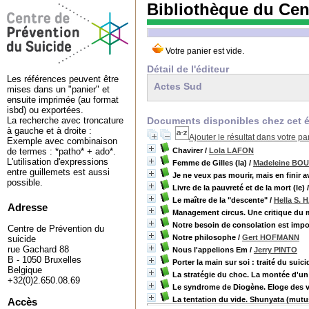
Bibliothèque du Cen
Détail de l'éditeur
Les références peuvent être
Actes Sud
mises dans un "panier" et
ensuite imprimée (au format
isbd) ou exportées.
Documents disponibles chez cet é
La recherche avec troncature
à gauche et à droite :
Ajouter le résultat dans votre pa
Exemple avec combinaison
Chavirer
/
Lola LAFON
de termes : *patho* + ado*.
L'utilisation d'expressions
Femme de Gilles (la)
/
Madeleine B
entre guillemets est aussi
Je ne veux pas mourir, mais en finir av
possible.
Livre de la pauvreté et de la mort (le)
Le maître de la "descente"
/
Hella S.
Adresse
Management circus. Une critique du
Notre besoin de consolation est impos
Centre de Prévention du
Notre philosophe
/
Gert HOFMANN
suicide
rue Gachard 88
Nous l'appelions Em
/
Jerry PINTO
B - 1050 Bruxelles
Porter la main sur soi : traité du suici
Belgique
La stratégie du choc. La montée d'un
+32(0)2.650.08.69
Le syndrome de Diogène. Eloge des vi
La tentation du vide. Shunyata (mutus
Accès