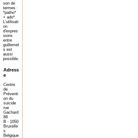
son de
termes :
*patho*
+ ado*.
L'utilisati
on
d'expres
sions
entre
guillemet
s est
aussi
possible.
Adress
e
Centre
de
Préventi
on du
suicide
rue
Gachard
88
B - 1050
Bruxelle
s
Belgique