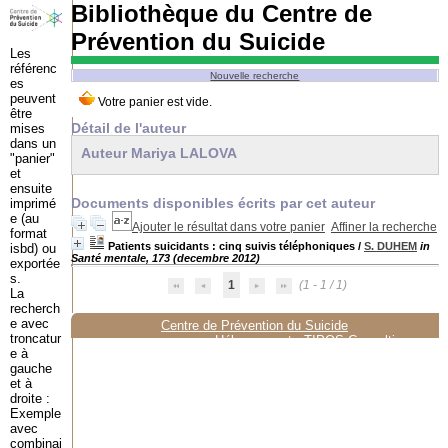
Bibliothèque du Centre de
Prévention du Suicide
Les
référenc
Nouvelle recherche
es
peuvent
être
Détail de l'auteur
mises
dans un
Auteur Mariya LALOVA
"panier"
et
ensuite
Documents disponibles écrits par cet auteur
imprimé
e (au
Ajouter le résultat dans votre panier
Affiner la recherche
format
Patients suicidants : cinq suivis téléphoniques
/
S. DUHEM
in
isbd) ou
Santé mentale, 173 (decembre 2012)
exportée
s.
1
(1 - 1 / 1)
La
recherch
e avec
Centre de Prévention du Suicide
troncatur
Hébergement :
TIPOS Consulting
e à
gauche
et à
droite :
Exemple
avec
combinai