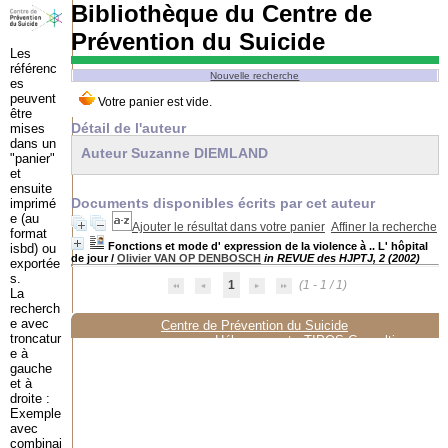
Bibliothèque du Centre de
Prévention du Suicide
Les
référenc
Nouvelle recherche
es
peuvent
être
Détail de l'auteur
mises
dans un
Auteur Suzanne DIEMLAND
"panier"
et
ensuite
Documents disponibles écrits par cet auteur
imprimé
e (au
Ajouter le résultat dans votre panier
Affiner la recherche
format
Fonctions et mode d' expression de la violence à .. L' hôpital
isbd) ou
de jour
/
Olivier VAN OP DENBOSCH
in REVUE des HJPTJ, 2 (2002)
exportée
s.
1
(1 - 1 / 1)
La
recherch
e avec
Centre de Prévention du Suicide
troncatur
Hébergement :
TIPOS Consulting
e à
gauche
et à
droite :
Exemple
avec
combinai