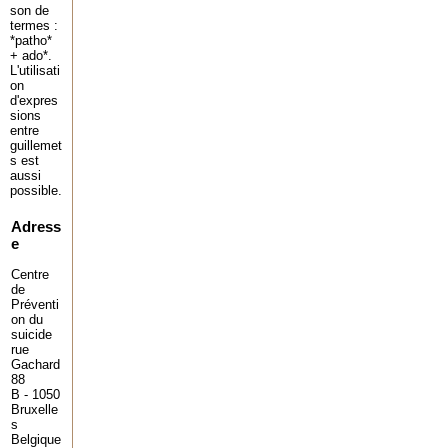
son de
termes :
*patho*
+ ado*.
L'utilisati
on
d'expres
sions
entre
guillemet
s est
aussi
possible.
Adress
e
Centre
de
Préventi
on du
suicide
rue
Gachard
88
B - 1050
Bruxelle
s
Belgique