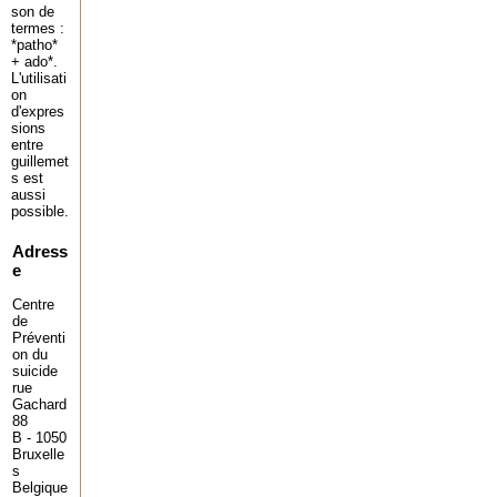
son de
termes :
*patho*
+ ado*.
L'utilisati
on
d'expres
sions
entre
guillemet
s est
aussi
possible.
Adress
e
Centre
de
Préventi
on du
suicide
rue
Gachard
88
B - 1050
Bruxelle
s
Belgique