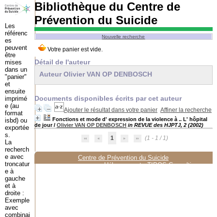
Bibliothèque du Centre de
Prévention du Suicide
Les
référenc
Nouvelle recherche
es
peuvent
être
Détail de l'auteur
mises
dans un
Auteur Olivier VAN OP DENBOSCH
"panier"
et
ensuite
Documents disponibles écrits par cet auteur
imprimé
e (au
Ajouter le résultat dans votre panier
Affiner la recherche
format
Fonctions et mode d' expression de la violence à .. L' hôpital
isbd) ou
de jour
/
Olivier VAN OP DENBOSCH
in REVUE des HJPTJ, 2 (2002)
exportée
s.
1
(1 - 1 / 1)
La
recherch
e avec
Centre de Prévention du Suicide
troncatur
Hébergement :
TIPOS Consulting
e à
gauche
et à
droite :
Exemple
avec
combinai