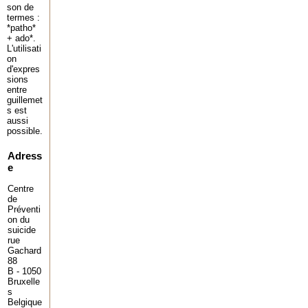
son de
termes :
*patho*
+ ado*.
L'utilisati
on
d'expres
sions
entre
guillemet
s est
aussi
possible.
Adress
e
Centre
de
Préventi
on du
suicide
rue
Gachard
88
B - 1050
Bruxelle
s
Belgique