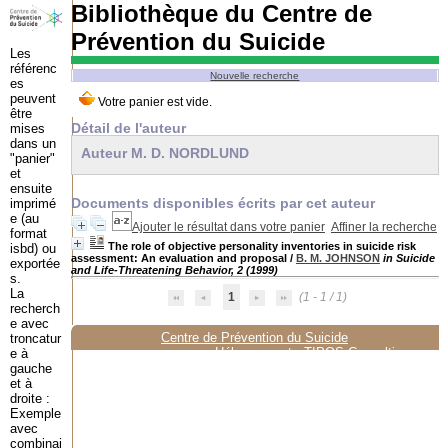
Bibliothèque du Centre de
Prévention du Suicide
Les
référenc
Nouvelle recherche
es
peuvent
être
Détail de l'auteur
mises
dans un
Auteur M. D. NORDLUND
"panier"
et
ensuite
Documents disponibles écrits par cet auteur
imprimé
e (au
Ajouter le résultat dans votre panier
Affiner la recherche
format
The role of objective personality inventories in suicide risk
isbd) ou
assessment: An evaluation and proposal
/
B. M. JOHNSON
in Suicide
exportée
and Life-Threatening Behavior, 2 (1999)
s.
La
1
(1 - 1 / 1)
recherch
e avec
Centre de Prévention du Suicide
troncatur
Hébergement :
TIPOS Consulting
e à
gauche
et à
droite :
Exemple
avec
combinai