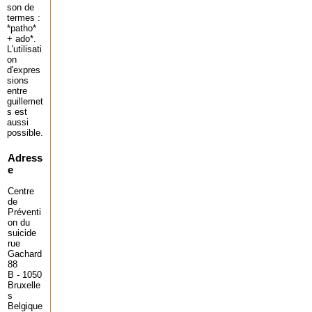
son de
termes :
*patho*
+ ado*.
L'utilisati
on
d'expres
sions
entre
guillemet
s est
aussi
possible.
Adress
e
Centre
de
Préventi
on du
suicide
rue
Gachard
88
B - 1050
Bruxelle
s
Belgique