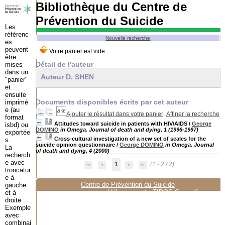
Bibliothèque du Centre de
Prévention du Suicide
Les
référenc
Nouvelle recherche
es
peuvent
être
Détail de l'auteur
mises
dans un
Auteur D. SHEN
"panier"
et
ensuite
Documents disponibles écrits par cet auteur
imprimé
e (au
Ajouter le résultat dans votre panier
Affiner la recherche
format
Attitudes toward suicide in patients with HIV/AIDS
/
George
isbd) ou
DOMINO
in Omega. Journal of death and dying, 1 (1996-1997)
exportée
Cross-cultural investigation of a new set of scales for the
s.
suicide opinion questionnaire
/
George DOMINO
in Omega. Journal
La
of death and dying, 4 (2000)
recherch
e avec
1
(1 - 2 / 2)
troncatur
e à
Centre de Prévention du Suicide
gauche
Hébergement :
TIPOS Consulting
et à
droite :
Exemple
avec
combinai