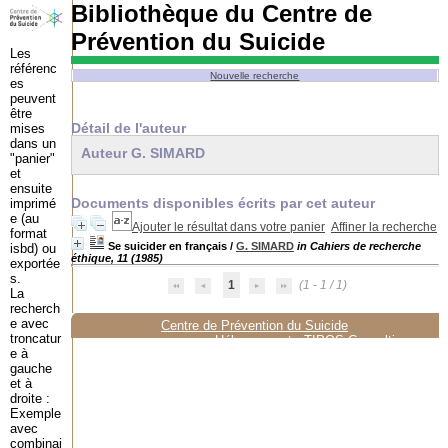
Bibliothèque du Centre de
Prévention du Suicide
Les
référenc
Nouvelle recherche
es
peuvent
être
Détail de l'auteur
mises
dans un
Auteur G. SIMARD
"panier"
et
ensuite
Documents disponibles écrits par cet auteur
imprimé
e (au
Ajouter le résultat dans votre panier
Affiner la recherche
format
Se suicider en français
/
G. SIMARD
in Cahiers de recherche
isbd) ou
éthique, 11 (1985)
exportée
s.
1
(1 - 1 / 1)
La
recherch
e avec
Centre de Prévention du Suicide
troncatur
Hébergement :
TIPOS Consulting
e à
gauche
et à
droite :
Exemple
avec
combinai