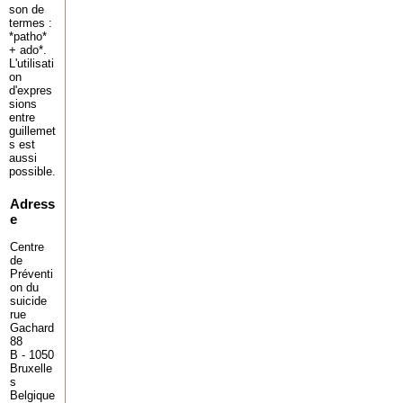
son de
termes :
*patho*
+ ado*.
L'utilisati
on
d'expres
sions
entre
guillemet
s est
aussi
possible.
Adress
e
Centre
de
Préventi
on du
suicide
rue
Gachard
88
B - 1050
Bruxelle
s
Belgique