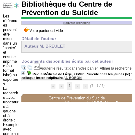
Bibliothèque du Centre de
Prévention du Suicide
Les
référenc
Nouvelle recherche
es
peuvent
être
Détail de l'auteur
mises
dans un
Auteur M. BREULET
"panier"
et
ensuite
Documents disponibles écrits par cet auteur
imprimé
e (au
Ajouter le résultat dans votre panier
Affiner la recherche
format
Revue Médicale de Liège, XXVIII/5. Suicide chez les jeunes (le) :
isbd) ou
colloque interdisciplinaire
/
J. BOBON
exportée
s.
1
(1 - 1 / 1)
La
recherch
e avec
Centre de Prévention du Suicide
troncatur
Hébergement :
TIPOS Consulting
e à
gauche
et à
droite :
Exemple
avec
combinai