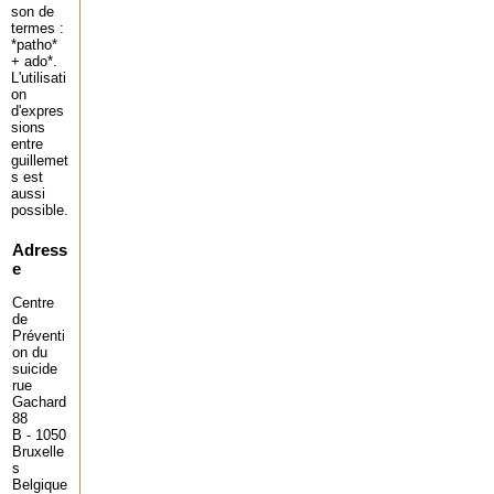
son de
termes :
*patho*
+ ado*.
L'utilisati
on
d'expres
sions
entre
guillemet
s est
aussi
possible.
Adress
e
Centre
de
Préventi
on du
suicide
rue
Gachard
88
B - 1050
Bruxelle
s
Belgique