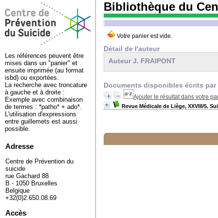
Bibliothèque du Cen
Détail de l'auteur
Les références peuvent être
Auteur J. FRAIPONT
mises dans un "panier" et
ensuite imprimée (au format
isbd) ou exportées.
Documents disponibles écrits par 
La recherche avec troncature
à gauche et à droite :
Ajouter le résultat dans votre pa
Exemple avec combinaison
Revue Médicale de Liège, XXVIII/5. Suic
de termes : *patho* + ado*.
L'utilisation d'expressions
entre guillemets est aussi
possible.
Adresse
Centre de Prévention du
suicide
rue Gachard 88
B - 1050 Bruxelles
Belgique
+32(0)2.650.08.69
Accès