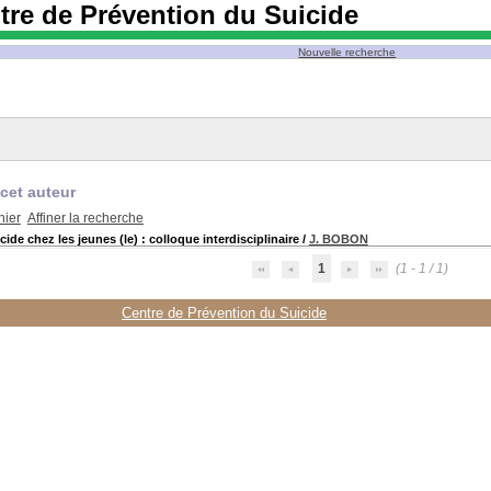
tre de Prévention du Suicide
Nouvelle recherche
cet auteur
nier
Affiner la recherche
ide chez les jeunes (le) : colloque interdisciplinaire
/
J. BOBON
1
(1 - 1 / 1)
Centre de Prévention du Suicide