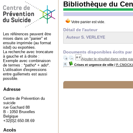
Bibliothèque du Cen
Détail de l'auteur
Les références peuvent être
Auteur S. VERLEYE
mises dans un "panier" et
ensuite imprimée (au format
isbd) ou exportées.
Documents disponibles écrits par 
La recherche avec troncature
à gauche et à droite :
Ajouter le résultat dans votre pa
Exemple avec combinaison
Crises et urgence de ville
/
P. CNOCK
de termes : *patho* + ado*.
L'utilisation d'expressions
entre guillemets est aussi
possible.
Adresse
Centre de Prévention du
suicide
rue Gachard 88
B - 1050 Bruxelles
Belgique
+32(0)2.650.08.69
Accès