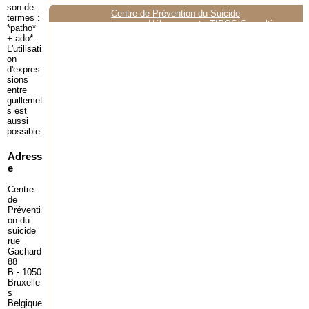
son de
Centre de Prévention du Suicide
termes :
Hébergement :
TIPOS Consulting
*patho*
+ ado*.
L'utilisati
on
d'expres
sions
entre
guillemet
s est
aussi
possible.
Adress
e
Centre
de
Préventi
on du
suicide
rue
Gachard
88
B - 1050
Bruxelle
s
Belgique