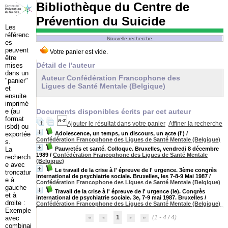
Bibliothèque du Centre de
Prévention du Suicide
Les
référenc
Nouvelle recherche
es
peuvent
être
Détail de l'auteur
mises
dans un
Auteur Confédération Francophone des
"panier"
Ligues de Santé Mentale (Belgique)
et
ensuite
imprimé
e (au
Documents disponibles écrits par cet auteur
format
Ajouter le résultat dans votre panier
Affiner la recherche
isbd) ou
exportée
Adolescence, un temps, un discours, un acte (l')
/
Confédération Francophone des Ligues de Santé Mentale (Belgique)
s.
La
Pauvretés et santé. Colloque. Bruxelles, vendredi 8 décembre
1989
/
Confédération Francophone des Ligues de Santé Mentale
recherch
(Belgique)
e avec
Le travail de la crise à l' épreuve de l' urgence. 3ème congrès
troncatur
international de psychiatrie sociale. Bruxelles, les 7-8-9 Mai 1987
/
e à
Confédération Francophone des Ligues de Santé Mentale (Belgique)
gauche
Travail de la crise à l' épreuve de l' urgence (le). Congrès
et à
international de psychiatrie sociale. 3e, 7-9 mai 1987. Bruxelles
/
droite :
Confédération Francophone des Ligues de Santé Mentale (Belgique)
Exemple
1
(1 - 4 / 4)
avec
combinai