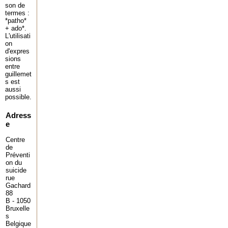
son de
termes :
*patho*
+ ado*.
L'utilisati
on
d'expres
sions
entre
guillemet
s est
aussi
possible.
Adress
e
Centre
de
Préventi
on du
suicide
rue
Gachard
88
B - 1050
Bruxelle
s
Belgique