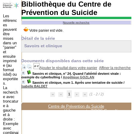
Bibliothèque du Centre de
Prévention du Suicide
Les
référenc
Nouvelle recherche
es
peuvent
être
Détail de la série
mises
dans un
Savoirs et clinique
"panier"
et
ensuite
Documents disponibles dans cette série
imprimé
e (au
Ajouter le résultat dans votre panier
Affiner la recherche
format
Savoirs et clinique, n° 24. Quand l'altérité devient virale :
isbd) ou
exemple du cyberbulling
/
Angélique GOZLAN
exportée
Savoirs et clinique, num 1. Après une tentative de suicide
/
s.
Isabelle BALDET
La
recherch
1
(1 - 2 / 2)
e avec
troncatur
e à
Centre de Prévention du Suicide
gauche
Hébergement :
TIPOS Consulting
et à
droite :
Exemple
avec
combinai