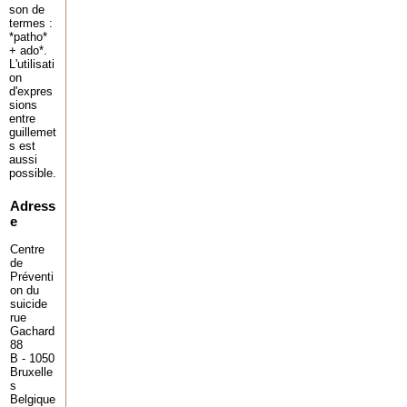
son de
termes :
*patho*
+ ado*.
L'utilisati
on
d'expres
sions
entre
guillemet
s est
aussi
possible.
Adress
e
Centre
de
Préventi
on du
suicide
rue
Gachard
88
B - 1050
Bruxelle
s
Belgique