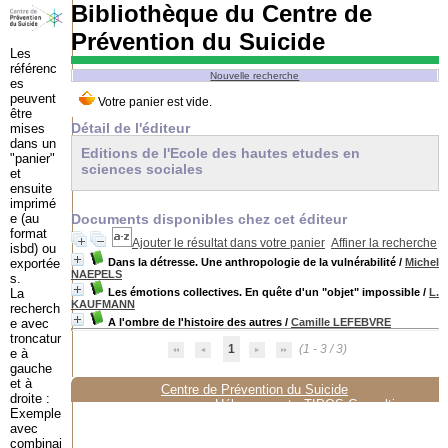
Bibliothèque du Centre de
Prévention du Suicide
Les
référenc
Nouvelle recherche
es
peuvent
être
Détail de l'éditeur
mises
dans un
Editions de l'Ecole des hautes etudes en
"panier"
sciences sociales
et
ensuite
imprimé
e (au
Documents disponibles chez cet éditeur
format
Ajouter le résultat dans votre panier
Affiner la recherche
isbd) ou
exportée
Dans la détresse. Une anthropologie de la vulnérabilité
/
Michel
NAEPELS
s.
La
Les émotions collectives. En quête d'un "objet" impossible
/
L.
KAUFMANN
recherch
e avec
A l'ombre de l'histoire des autres
/
Camille LEFEBVRE
troncatur
1
(1 - 3 / 3)
e à
gauche
et à
Centre de Prévention du Suicide
droite :
Hébergement :
TIPOS Consulting
Exemple
avec
combinai