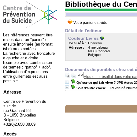
Bibliothèque du Cen
Détail de l'éditeur
Les références peuvent être
Couleur Livres
mises dans un "panier" et
localisé à :
Charleroi
ensuite imprimée (au format
Adresse :
4 rue Lebeau
isbd) ou exportées.
6000 Charleroi
La recherche avec troncature
Belgique
à gauche et à droite :
Exemple avec combinaison
de termes : *patho* + ado*.
Documents disponibles chez cet é
L'utilisation d'expressions
entre guillemets est aussi
Ajouter le résultat dans votre pa
possible.
Qu'est-ce qui fait vivre ? JPS Actes 2
Soif d'autre chose ... Revenir à l'hum
Adresse
Centre de Prévention du
suicide
rue Gachard 88
B - 1050 Bruxelles
Belgique
+32(0)2.650.08.69
Accès