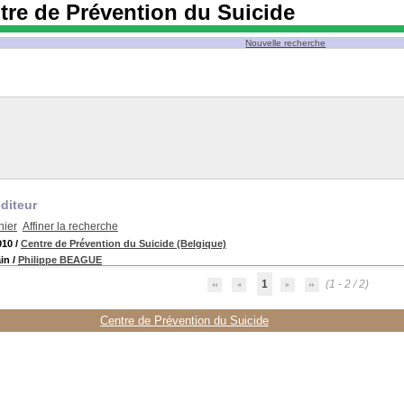
tre de Prévention du Suicide
Nouvelle recherche
diteur
nier
Affiner la recherche
010
/
Centre de Prévention du Suicide (Belgique)
ain
/
Philippe BEAGUE
1
(1 - 2 / 2)
Centre de Prévention du Suicide