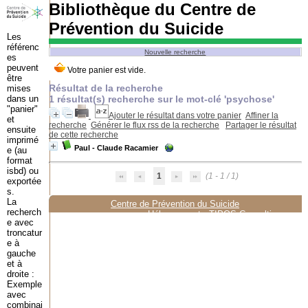
Bibliothèque du Centre de
Prévention du Suicide
Les
référenc
Nouvelle recherche
es
peuvent
être
Résultat de la recherche
mises
dans un
1 résultat(s) recherche sur le mot-clé 'psychose'
"panier"
Ajouter le résultat dans votre panier
Affiner la
et
recherche
Générer le flux rss de la recherche
Partager le résultat
ensuite
de cette recherche
imprimé
Paul - Claude Racamier
e (au
format
isbd) ou
1
(1 - 1 / 1)
exportée
s.
La
Centre de Prévention du Suicide
recherch
Hébergement :
TIPOS Consulting
e avec
troncatur
e à
gauche
et à
droite :
Exemple
avec
combinai