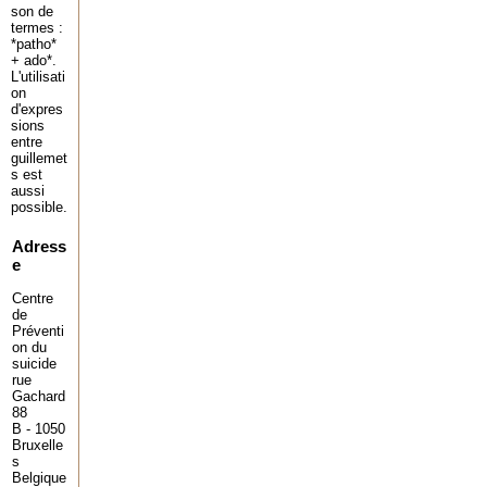
son de
termes :
*patho*
+ ado*.
L'utilisati
on
d'expres
sions
entre
guillemet
s est
aussi
possible.
Adress
e
Centre
de
Préventi
on du
suicide
rue
Gachard
88
B - 1050
Bruxelle
s
Belgique