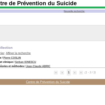
tre de Prévention du Suicide
Nouvelle recherche
llection
nier
Affiner la recherche
e
/
Pierre COSLIN
t clinique
/
Serban IONESCU
éories et méthodes
/
Jean-Claude ABRIC
1
(1 - 3 / 3)
Centre de Prévention du Suicide