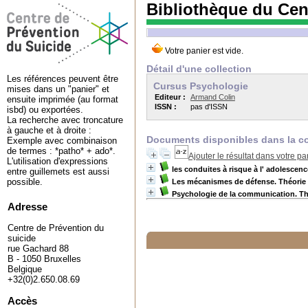
Bibliothèque du Cen
Détail d'une collection
Les références peuvent être
Cursus Psychologie
mises dans un "panier" et
Editeur :
Armand Colin
ensuite imprimée (au format
ISSN :
pas d'ISSN
isbd) ou exportées.
La recherche avec troncature
à gauche et à droite :
Documents disponibles dans la co
Exemple avec combinaison
de termes : *patho* + ado*.
Ajouter le résultat dans votre pa
L'utilisation d'expressions
les conduites à risque à l' adolescenc
entre guillemets est aussi
possible.
Les mécanismes de défense. Théorie e
Psychologie de la communication. Th
Adresse
Centre de Prévention du
suicide
rue Gachard 88
B - 1050 Bruxelles
Belgique
+32(0)2.650.08.69
Accès