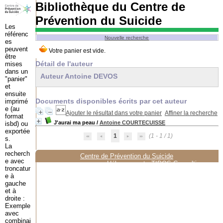
Bibliothèque du Centre de
Prévention du Suicide
Les
référenc
Nouvelle recherche
es
peuvent
être
Détail de l'auteur
mises
dans un
Auteur Antoine DEVOS
"panier"
et
ensuite
Documents disponibles écrits par cet auteur
imprimé
e (au
Ajouter le résultat dans votre panier
Affiner la recherche
format
J'aurai ma peau
/
Antoine COURTECUISSE
isbd) ou
exportée
1
(1 - 1 / 1)
s.
La
recherch
Centre de Prévention du Suicide
e avec
Hébergement :
TIPOS Consulting
troncatur
e à
gauche
et à
droite :
Exemple
avec
combinai