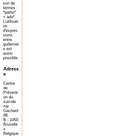
son de
termes :
*patho*
+ ado*.
L'utilisati
on
d'expres
sions
entre
guillemet
s est
aussi
possible.
Adress
e
Centre
de
Préventi
on du
suicide
rue
Gachard
88
B - 1050
Bruxelle
s
Belgique