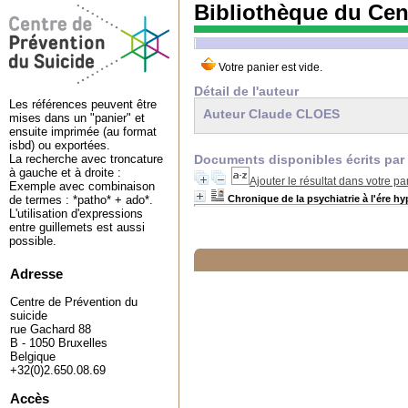
Bibliothèque du Cen
Détail de l'auteur
Les références peuvent être
Auteur Claude CLOES
mises dans un "panier" et
ensuite imprimée (au format
isbd) ou exportées.
Documents disponibles écrits par 
La recherche avec troncature
à gauche et à droite :
Ajouter le résultat dans votre pa
Exemple avec combinaison
Chronique de la psychiatrie à l'ére 
de termes : *patho* + ado*.
L'utilisation d'expressions
entre guillemets est aussi
possible.
Adresse
Centre de Prévention du
suicide
rue Gachard 88
B - 1050 Bruxelles
Belgique
+32(0)2.650.08.69
Accès