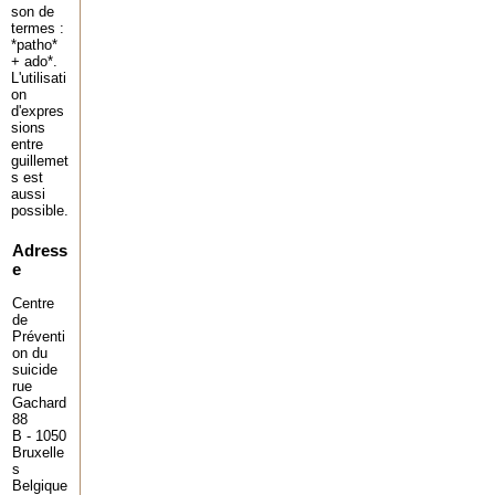
son de
termes :
*patho*
+ ado*.
L'utilisati
on
d'expres
sions
entre
guillemet
s est
aussi
possible.
Adress
e
Centre
de
Préventi
on du
suicide
rue
Gachard
88
B - 1050
Bruxelle
s
Belgique