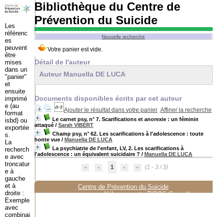
Bibliothèque du Centre de
Prévention du Suicide
Les
référenc
Nouvelle recherche
es
peuvent
être
Détail de l'auteur
mises
dans un
Auteur Manuella DE LUCA
"panier"
et
ensuite
Documents disponibles écrits par cet auteur
imprimé
e (au
Ajouter le résultat dans votre panier
Affiner la recherche
format
Le carnet psy, n° 7. Scarifications et anorexie : un féminin
isbd) ou
attaqué
/
Sarah VIBERT
exportée
Champ psy, n° 62. Les scarifications à l'adolescence : toute
s.
honte vue
/
Manuella DE LUCA
La
La psychiatrie de l'enfant, LV, 2. Les scarifications à
recherch
l'adolescence : un équivalent suicidaire ?
/
Manuella DE LUCA
e avec
troncatur
1
(1 - 3 / 3)
e à
gauche
et à
Centre de Prévention du Suicide
droite :
Hébergement :
TIPOS Consulting
Exemple
avec
combinai