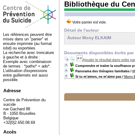
Bibliothèque du Cen
Détail de l'auteur
Les références peuvent être
Auteur Mony ELKAIM
mises dans un "panier" et
ensuite imprimée (au format
isbd) ou exportées.
Documents disponibles écrits par 
La recherche avec troncature
à gauche et à droite :
Ajouter le résultat dans votre pa
Exemple avec combinaison
Comprendre et traiter la souffrance p
de termes : *patho* + ado*.
L'utilisation d'expressions
Panorama des thérapies familiales
/
M
entre guillemets est aussi
Si tu m'aimes, ne m'aime pas
/
Mony 
possible.
Adresse
Centre de Prévention du
suicide
rue Gachard 88
B - 1050 Bruxelles
Belgique
+32(0)2.650.08.69
Accès