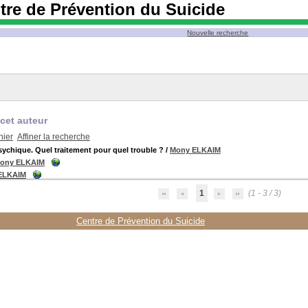
tre de Prévention du Suicide
Nouvelle recherche
cet auteur
nier
Affiner la recherche
sychique. Quel traitement pour quel trouble ?
/
Mony ELKAIM
ony ELKAIM
ELKAIM
1
(1 - 3 / 3)
Centre de Prévention du Suicide