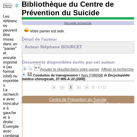
Bibliothèque du Centre de
Prévention du Suicide
Les
référenc
Nouvelle recherche
es
peuvent
être
Détail de l'auteur
mises
dans un
Auteur Stéphane BOURCET
"panier"
et
ensuite
Documents disponibles écrits par cet auteur
imprimé
e (au
Ajouter le résultat dans votre panier
Affiner la recherche
format
Conduites de transgression
/
Yves TYRODE
in Encyclopédie
isbd) ou
médico-chirurgicale, 37-905-A-10 (2000)
exportée
s.
1
(1 - 1 / 1)
La
recherch
e avec
Centre de Prévention du Suicide
troncatur
Hébergement :
TIPOS Consulting
e à
gauche
et à
droite :
Exemple
avec
combinai