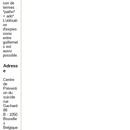
son de
termes :
*patho*
+ ado*.
L'utilisati
on
d'expres
sions
entre
guillemet
s est
aussi
possible.
Adress
e
Centre
de
Préventi
on du
suicide
rue
Gachard
88
B - 1050
Bruxelle
s
Belgique