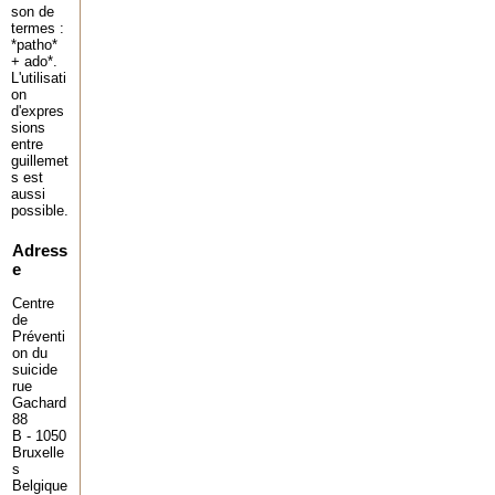
son de
termes :
*patho*
+ ado*.
L'utilisati
on
d'expres
sions
entre
guillemet
s est
aussi
possible.
Adress
e
Centre
de
Préventi
on du
suicide
rue
Gachard
88
B - 1050
Bruxelle
s
Belgique