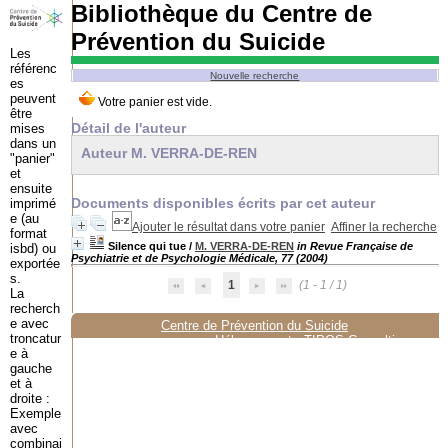
Bibliothèque du Centre de
Prévention du Suicide
Les
référenc
Nouvelle recherche
es
peuvent
être
Détail de l'auteur
mises
dans un
Auteur M. VERRA-DE-REN
"panier"
et
ensuite
Documents disponibles écrits par cet auteur
imprimé
e (au
Ajouter le résultat dans votre panier
Affiner la recherche
format
Silence qui tue
/
M. VERRA-DE-REN
in Revue Française de
isbd) ou
Psychiatrie et de Psychologie Médicale, 77 (2004)
exportée
s.
1
(1 - 1 / 1)
La
recherch
e avec
Centre de Prévention du Suicide
troncatur
Hébergement :
TIPOS Consulting
e à
gauche
et à
droite :
Exemple
avec
combinai