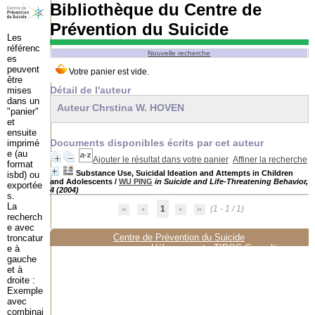
Bibliothèque du Centre de
Prévention du Suicide
Les
référenc
Nouvelle recherche
es
peuvent
être
Détail de l'auteur
mises
dans un
Auteur Chrstina W. HOVEN
"panier"
et
ensuite
Documents disponibles écrits par cet auteur
imprimé
e (au
Ajouter le résultat dans votre panier
Affiner la recherche
format
Substance Use, Suicidal Ideation and Attempts in Children
isbd) ou
and Adolescents
/
WU PING
in Suicide and Life-Threatening Behavior,
exportée
4 (2004)
s.
La
1
(1 - 1 / 1)
recherch
e avec
Centre de Prévention du Suicide
troncatur
Hébergement :
TIPOS Consulting
e à
gauche
et à
droite :
Exemple
avec
combinai