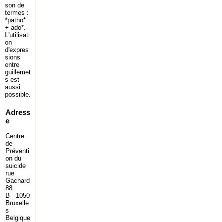
son de
termes :
*patho*
+ ado*.
L'utilisati
on
d'expres
sions
entre
guillemet
s est
aussi
possible.
Adress
e
Centre
de
Préventi
on du
suicide
rue
Gachard
88
B - 1050
Bruxelle
s
Belgique