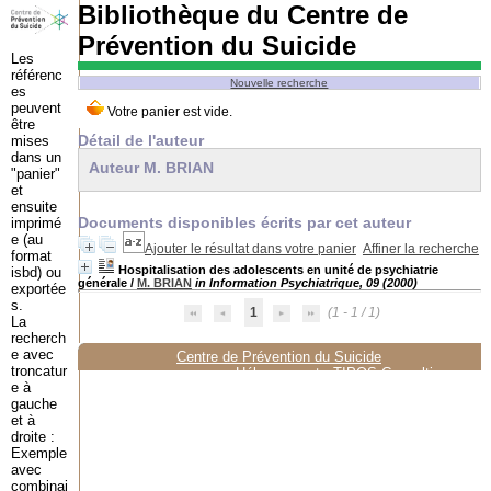
Bibliothèque du Centre de
Prévention du Suicide
Les
référenc
Nouvelle recherche
es
peuvent
être
Détail de l'auteur
mises
dans un
Auteur M. BRIAN
"panier"
et
ensuite
Documents disponibles écrits par cet auteur
imprimé
e (au
Ajouter le résultat dans votre panier
Affiner la recherche
format
Hospitalisation des adolescents en unité de psychiatrie
isbd) ou
générale
/
M. BRIAN
in Information Psychiatrique, 09 (2000)
exportée
s.
1
(1 - 1 / 1)
La
recherch
e avec
Centre de Prévention du Suicide
troncatur
Hébergement :
TIPOS Consulting
e à
gauche
et à
droite :
Exemple
avec
combinai