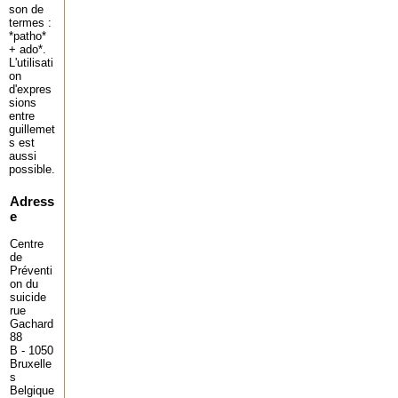
son de
termes :
*patho*
+ ado*.
L'utilisati
on
d'expres
sions
entre
guillemet
s est
aussi
possible.
Adress
e
Centre
de
Préventi
on du
suicide
rue
Gachard
88
B - 1050
Bruxelle
s
Belgique