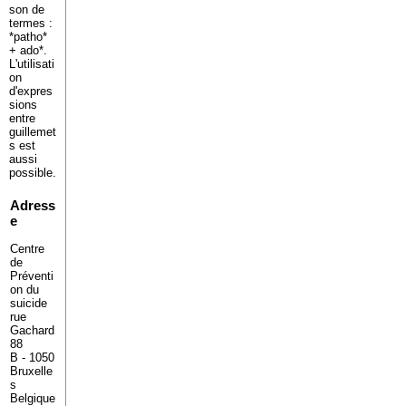
son de
termes :
*patho*
+ ado*.
L'utilisati
on
d'expres
sions
entre
guillemet
s est
aussi
possible.
Adress
e
Centre
de
Préventi
on du
suicide
rue
Gachard
88
B - 1050
Bruxelle
s
Belgique