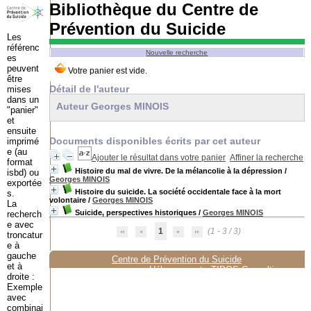
Bibliothèque du Centre de
Prévention du Suicide
Les
référenc
Nouvelle recherche
es
peuvent
être
Détail de l'auteur
mises
dans un
Auteur Georges MINOIS
"panier"
et
ensuite
Documents disponibles écrits par cet auteur
imprimé
e (au
Ajouter le résultat dans votre panier
Affiner la recherche
format
Histoire du mal de vivre. De la mélancolie à la dépression
/
isbd) ou
Georges MINOIS
exportée
Histoire du suicide. La société occidentale face à la mort
s.
volontaire
/
Georges MINOIS
La
Suicide, perspectives historiques
/
Georges MINOIS
recherch
e avec
1
(1 - 3 / 3)
troncatur
e à
gauche
Centre de Prévention du Suicide
et à
Hébergement :
TIPOS Consulting
droite :
Exemple
avec
combinai