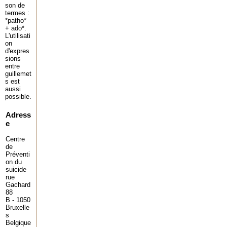
son de
termes :
*patho*
+ ado*.
L'utilisati
on
d'expres
sions
entre
guillemet
s est
aussi
possible.
Adress
e
Centre
de
Préventi
on du
suicide
rue
Gachard
88
B - 1050
Bruxelle
s
Belgique