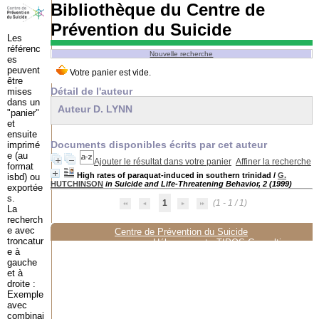
Bibliothèque du Centre de
Prévention du Suicide
Les
référenc
Nouvelle recherche
es
peuvent
être
Détail de l'auteur
mises
dans un
Auteur D. LYNN
"panier"
et
ensuite
Documents disponibles écrits par cet auteur
imprimé
e (au
Ajouter le résultat dans votre panier
Affiner la recherche
format
High rates of paraquat-induced in southern trinidad
/
G.
isbd) ou
HUTCHINSON
in Suicide and Life-Threatening Behavior, 2 (1999)
exportée
s.
1
(1 - 1 / 1)
La
recherch
e avec
Centre de Prévention du Suicide
troncatur
Hébergement :
TIPOS Consulting
e à
gauche
et à
droite :
Exemple
avec
combinai