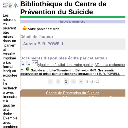
Bibliothèque du Centre de
Prévention du Suicide
Les
référenc
Nouvelle recherche
es
peuvent
être
Détail de l'auteur
mises
dans un
Auteur E. R. POWELL
"panier"
et
ensuite
Documents disponibles écrits par cet auteur
imprimé
e (au
Ajouter le résultat dans votre panier
Affiner la recherche
format
Suicide and Life-Threatening Behavior, 04/4. Systematic
isbd) ou
observation of crisis center telephone interactions
/
E. R. POWELL
exportée
s.
1
(1 - 1 / 1)
La
recherch
e avec
Centre de Prévention du Suicide
troncatur
Hébergement :
TIPOS Consulting
e à
gauche
et à
droite :
Exemple
avec
combinai