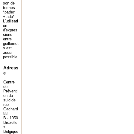
son de
termes :
*patho*
+ ado*.
L'utilisati
on
d'expres
sions
entre
guillemet
s est
aussi
possible.
Adress
e
Centre
de
Préventi
on du
suicide
rue
Gachard
88
B - 1050
Bruxelle
s
Belgique