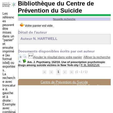
Bibliothèque du Centre de
Prévention du Suicide
Les
référenc
Nouvelle recherche
es
peuvent
être
Détail de l'auteur
mises
dans un
Auteur N. HARTWELL
"panier"
et
ensuite
Documents disponibles écrits par cet auteur
imprimé
e (au
Ajouter le résultat dans votre panier
Affiner la recherche
format
Am. J. Psychiatry, 152/10. Use of prescription psychotropic
isbd) ou
drugs among suicide victims in New York city
/
P. M. MARZUK
exportée
s.
1
(1 - 1 / 1)
La
recherch
e avec
Centre de Prévention du Suicide
troncatur
Hébergement :
TIPOS Consulting
e à
gauche
et à
droite :
Exemple
avec
combinai