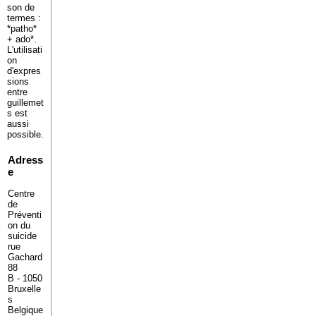
son de
termes :
*patho*
+ ado*.
L'utilisati
on
d'expres
sions
entre
guillemet
s est
aussi
possible.
Adress
e
Centre
de
Préventi
on du
suicide
rue
Gachard
88
B - 1050
Bruxelle
s
Belgique