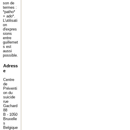
son de
termes :
*patho*
+ ado*.
L'utilisati
on
d'expres
sions
entre
guillemet
s est
aussi
possible.
Adress
e
Centre
de
Préventi
on du
suicide
rue
Gachard
88
B - 1050
Bruxelle
s
Belgique