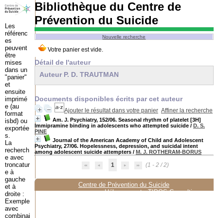
Bibliothèque du Centre de
Prévention du Suicide
Les
référenc
Nouvelle recherche
es
peuvent
être
Détail de l'auteur
mises
dans un
Auteur P. D. TRAUTMAN
"panier"
et
ensuite
Documents disponibles écrits par cet auteur
imprimé
e (au
Ajouter le résultat dans votre panier
Affiner la recherche
format
Am. J. Psychiatry, 152/06. Seasonal rhythm of platelet [3H]
isbd) ou
Immipramine binding in adolescents who attempted suicide
/
D. S.
exportée
PINE
s.
Journal of the American Academy of Child and Adolescent
La
Psychiatry, 27/06. Hopelessness, depression, and suicidal intent
recherch
among adolescent suicide attempters
/
M. J. ROTHERAM-BORUS
e avec
troncatur
1
(1 - 2 / 2)
e à
gauche
Centre de Prévention du Suicide
et à
Hébergement :
TIPOS Consulting
droite :
Exemple
avec
combinai