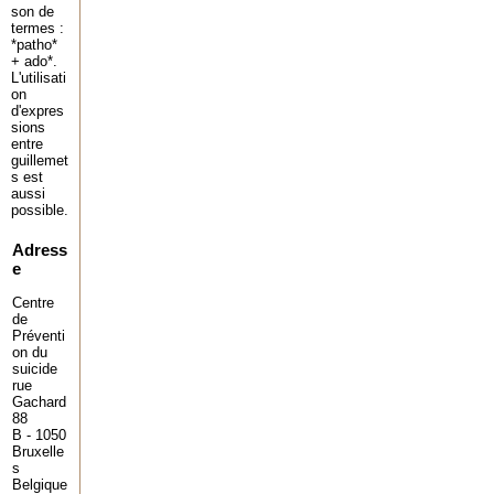
son de
termes :
*patho*
+ ado*.
L'utilisati
on
d'expres
sions
entre
guillemet
s est
aussi
possible.
Adress
e
Centre
de
Préventi
on du
suicide
rue
Gachard
88
B - 1050
Bruxelle
s
Belgique