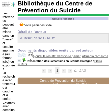
Bibliothèque du Centre de
Prévention du Suicide
Les
référenc
Nouvelle recherche
es
peuvent
être
Détail de l'auteur
mises
dans un
Auteur Pierre CHARY
"panier"
et
ensuite
Documents disponibles écrits par cet auteur
imprimé
e (au
Ajouter le résultat dans votre panier
Affiner la recherche
format
Présentation des Samaritains en Grande-Bretagne
/
Pierre
isbd) ou
CHARY
exportée
s.
1
(1 - 1 / 1)
La
recherch
e avec
Centre de Prévention du Suicide
troncatur
Hébergement :
TIPOS Consulting
e à
gauche
et à
droite :
Exemple
avec
combinai