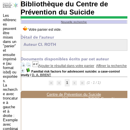
Bibliothèque du Centre de
Prévention du Suicide
Les
référenc
Nouvelle recherche
es
peuvent
être
Détail de l'auteur
mises
dans un
Auteur Cl. ROTH
"panier"
et
ensuite
Documents disponibles écrits par cet auteur
imprimé
e (au
Ajouter le résultat dans votre panier
Affiner la recherche
format
Familial risk factors for adolescent suicide: a case-control
isbd) ou
study
/
D. A. BRENT
exportée
s.
1
(1 - 1 / 1)
La
recherch
e avec
Centre de Prévention du Suicide
troncatur
Hébergement :
TIPOS Consulting
e à
gauche
et à
droite :
Exemple
avec
combinai