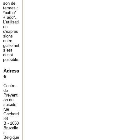
son de
termes :
*patho*
+ ado*.
L'utilisati
on
d'expres
sions
entre
guillemet
s est
aussi
possible.
Adress
e
Centre
de
Préventi
on du
suicide
rue
Gachard
88
B - 1050
Bruxelle
s
Belgique