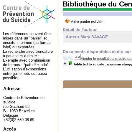
Bibliothèque du Cen
Détail de l'auteur
Les références peuvent être
Auteur Mary SAVAGE
mises dans un "panier" et
ensuite imprimée (au format
isbd) ou exportées.
Documents disponibles écrits par 
La recherche avec troncature
à gauche et à droite :
Ajouter le résultat dans votre pa
Exemple avec combinaison
Addicted to suicide : a woman struggl
de termes : *patho* + ado*.
L'utilisation d'expressions
entre guillemets est aussi
possible.
Adresse
Centre de Prévention du
suicide
rue Gachard 88
B - 1050 Bruxelles
Belgique
+32(0)2.650.08.69
Accès