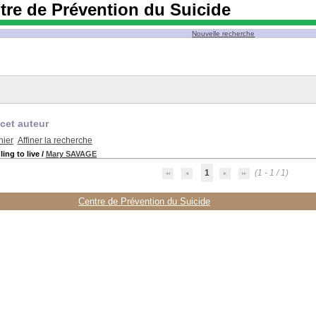
tre de Prévention du Suicide
Nouvelle recherche
cet auteur
nier
Affiner la recherche
ing to live
/
Mary SAVAGE
1
(1 - 1 / 1)
Centre de Prévention du Suicide