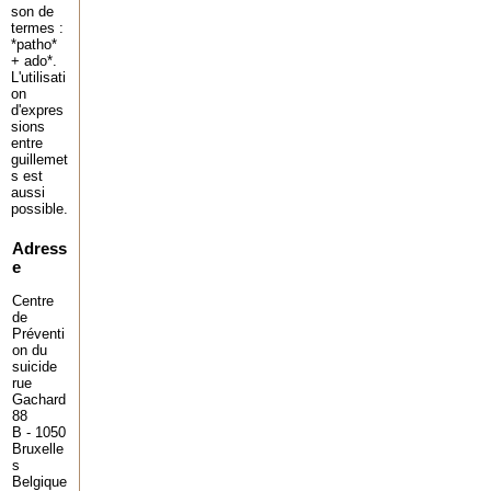
son de
termes :
*patho*
+ ado*.
L'utilisati
on
d'expres
sions
entre
guillemet
s est
aussi
possible.
Adress
e
Centre
de
Préventi
on du
suicide
rue
Gachard
88
B - 1050
Bruxelle
s
Belgique