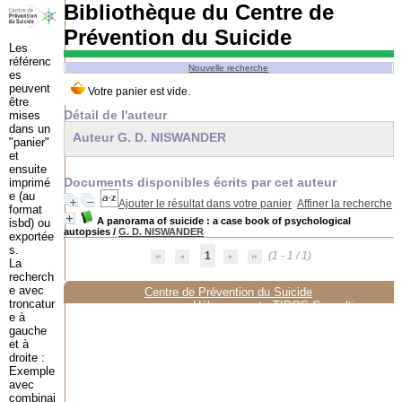
Bibliothèque du Centre de
Prévention du Suicide
Les
référenc
Nouvelle recherche
es
peuvent
être
Détail de l'auteur
mises
dans un
Auteur G. D. NISWANDER
"panier"
et
ensuite
Documents disponibles écrits par cet auteur
imprimé
e (au
Ajouter le résultat dans votre panier
Affiner la recherche
format
A panorama of suicide : a case book of psychological
isbd) ou
autopsies
/
G. D. NISWANDER
exportée
s.
1
(1 - 1 / 1)
La
recherch
e avec
Centre de Prévention du Suicide
troncatur
Hébergement :
TIPOS Consulting
e à
gauche
et à
droite :
Exemple
avec
combinai