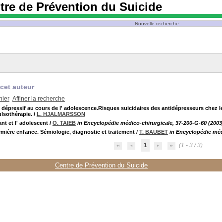
tre de Prévention du Suicide
Nouvelle recherche
cet auteur
nier
Affiner la recherche
e dépressif au cours de l' adolescence.Risques suicidaires des antidépresseurs chez 
ulsothérapie.
/
L. HJALMARSSON
nt et l' adolescent
/
O. TAIEB
in Encyclopédie médico-chirurgicale, 37-200-G-60 (2003
ière enfance. Sémiologie, diagnostic et traitement
/
T. BAUBET
in Encyclopédie méd
1
(1 - 3 / 3)
Centre de Prévention du Suicide