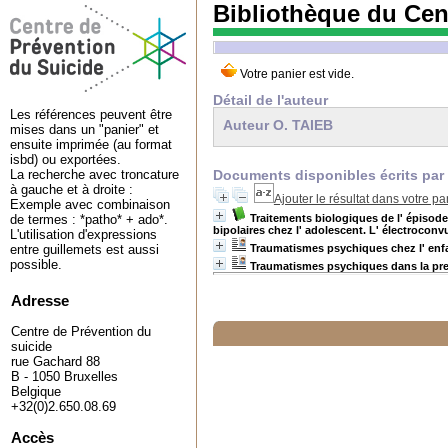
Bibliothèque du Cen
Détail de l'auteur
Les références peuvent être
Auteur O. TAIEB
mises dans un "panier" et
ensuite imprimée (au format
isbd) ou exportées.
Documents disponibles écrits par 
La recherche avec troncature
à gauche et à droite :
Ajouter le résultat dans votre pa
Exemple avec combinaison
Traitements biologiques de l' épisod
de termes : *patho* + ado*.
bipolaires chez l' adolescent. L' électroconv
L'utilisation d'expressions
Traumatismes psychiques chez l' enfa
entre guillemets est aussi
possible.
Traumatismes psychiques dans la prem
Adresse
Centre de Prévention du
suicide
rue Gachard 88
B - 1050 Bruxelles
Belgique
+32(0)2.650.08.69
Accès