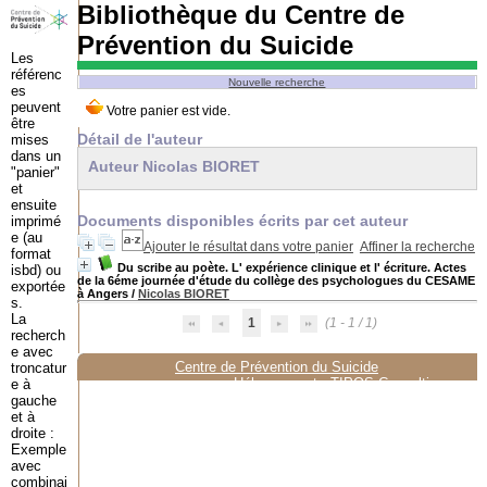
Bibliothèque du Centre de
Prévention du Suicide
Les
référenc
Nouvelle recherche
es
peuvent
être
Détail de l'auteur
mises
dans un
Auteur Nicolas BIORET
"panier"
et
ensuite
Documents disponibles écrits par cet auteur
imprimé
e (au
Ajouter le résultat dans votre panier
Affiner la recherche
format
Du scribe au poète. L' expérience clinique et l' écriture. Actes
isbd) ou
de la 6éme journée d'étude du collège des psychologues du CESAME
exportée
à Angers
/
Nicolas BIORET
s.
La
1
(1 - 1 / 1)
recherch
e avec
Centre de Prévention du Suicide
troncatur
Hébergement :
TIPOS Consulting
e à
gauche
et à
droite :
Exemple
avec
combinai