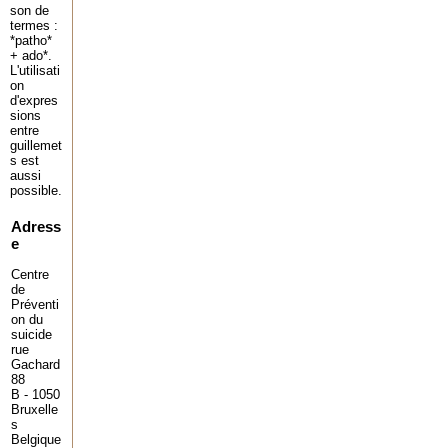
son de
termes :
*patho*
+ ado*.
L'utilisati
on
d'expres
sions
entre
guillemet
s est
aussi
possible.
Adress
e
Centre
de
Préventi
on du
suicide
rue
Gachard
88
B - 1050
Bruxelle
s
Belgique