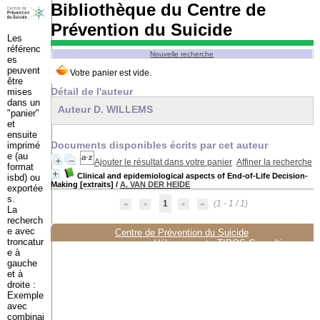
Bibliothèque du Centre de
Prévention du Suicide
Les
référenc
Nouvelle recherche
es
peuvent
être
Détail de l'auteur
mises
dans un
Auteur D. WILLEMS
"panier"
et
ensuite
Documents disponibles écrits par cet auteur
imprimé
e (au
Ajouter le résultat dans votre panier
Affiner la recherche
format
Clinical and epidemiological aspects of End-of-Life Decision-
isbd) ou
Making [extraits]
/
A. VAN DER HEIDE
exportée
s.
1
(1 - 1 / 1)
La
recherch
e avec
Centre de Prévention du Suicide
troncatur
Hébergement :
TIPOS Consulting
e à
gauche
et à
droite :
Exemple
avec
combinai