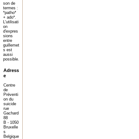
son de
termes :
*patho*
+ ado*.
L'utilisati
on
d'expres
sions
entre
guillemet
s est
aussi
possible.
Adress
e
Centre
de
Préventi
on du
suicide
rue
Gachard
88
B - 1050
Bruxelle
s
Belgique