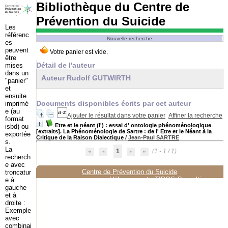
Bibliothèque du Centre de
Prévention du Suicide
Les
référenc
Nouvelle recherche
es
peuvent
être
Détail de l'auteur
mises
dans un
Auteur Rudolf GUTWIRTH
"panier"
et
ensuite
Documents disponibles écrits par cet auteur
imprimé
e (au
Ajouter le résultat dans votre panier
Affiner la recherche
format
Etre et le néant (l') : essai d' ontologie phénoménologique
isbd) ou
[extraits]. La Phénoménologie de Sartre : de l' Etre et le Néant à la
exportée
Critique de la Raison Dialectique
/
Jean-Paul SARTRE
s.
La
1
(1 - 1 / 1)
recherch
e avec
Centre de Prévention du Suicide
troncatur
Hébergement :
TIPOS Consulting
e à
gauche
et à
droite :
Exemple
avec
combinai